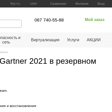
Сравнение
Рус
Укр
UAH
Желания
Вход
067 740-55-88
Мой заказ
пасность и
Виртуализация
Услуги
АКЦИИ
сеть
данных
Gartner 2021 в резервном
eeam.
ния и восстановления