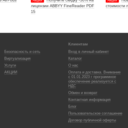
e AirPods
Получите скидку -30% на
Нов
Акция
Акция
лицензии ABBYY FineReader PDF
стоимости 
15
Клиентам
Безопасность и сеть
Вход в личный кабинет
Виртуализация
Каталог
Услуги
О нас
АКЦИИ
Оплата и доставка. Внимание
с 01.01.2023 г программное
обеспечение реализуется с
НДС
Обмен и возврат
Контактная информация
Блог
Пользовательское соглашение
Договор публичной оферты