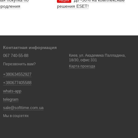
ая покупка по
До -30% на комплексные
Акция
продления
решения ESET!
Контактная информация
067 740-55-88
Киев, ул. Академика Палладина,
18/30, офис 331
Перезвонить вам?
Карта проезда
+380634552927
+380677405588
whats-app
telegram
sale@softtime.com.ua
Мы в соцсетях