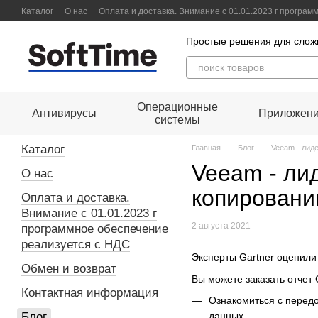
Перейти к основному контенту
Каталог
О нас
Оплата и доставка. Внимание с 01.01.2023 г програ
Контактная информация
Блог
Пользовательское соглашение
Д
Простые решения для слож
Операционные
Антивирусы
Приложен
системы
Каталог
Главная
Блог
Veeam - лид
Veeam - ли
О нас
копировани
Оплата и доставка.
Внимание с 01.01.2023 г
2 августа 2021
программное обеспечение
реализуется с НДС
Эксперты Gartner оценили
Обмен и возврат
Вы можете заказать отчет 
Контактная информация
Ознакомиться с передо
Блог
данных.