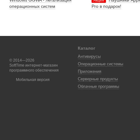
Windows GGWA - легализация
Наушники Appl
Акция
операционных систем
Pro в подарок!
Каталог
Антивирусы
© 2014—2026
Операционные системы
SoftTime интернет-магазин
программного обеспечения
Приложения
Серверные продукты
Мобильная версия
Облачные программы