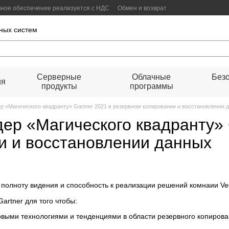
ммное обеспечение реализуется с НДС
Обмен и возврат
оговор публичной оферты
ных систем
Серверные
Облачные
Безо
ия
продукты
программы
ер «Магического квадранту» Gartner 2021 в резервном копировании и восстановлении 
дер «Магического квадранту» 
и и восстановлении данных
 полноту видения и способность к реализации решений комнаии V
Gartner для того чтобы:
выми технологиями и тенденциями в области резервного копирова