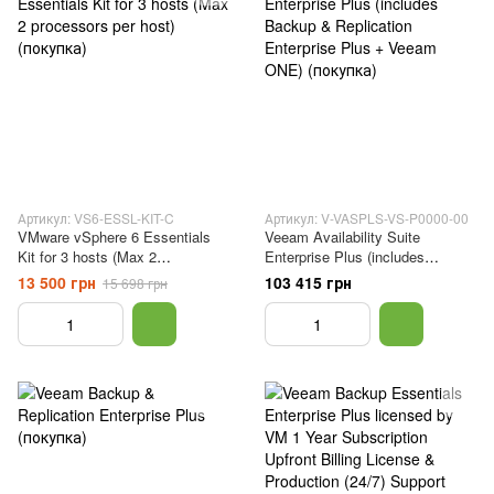
Артикул: VS6-ESSL-KIT-C
Артикул: V-VASPLS-VS-P0000-00
VMware vSphere 6 Essentials
Veeam Availability Suite
Kit for 3 hosts (Max 2
Enterprise Plus (includes
processors per host) (покупка)
Backup & Replication Enterprise
13 500 грн
103 415 грн
15 698 грн
Plus + Veeam ONE) (покупка)