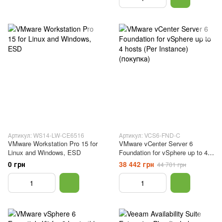
Артикул: WS14-LW-CE6516
Артикул: VCS6-FND-C
VMware Workstation Pro 15 for
VMware vCenter Server 6
Linux and Windows, ESD
Foundation for vSphere up to 4
hosts (Per Instance) (покупка)
0 грн
38 442 грн
44 701 грн