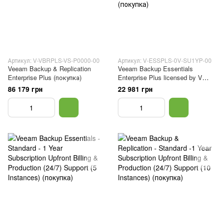
Артикул: V-VBRPLS-VS-P0000-00
Артикул: V-ESSPLS-0V-SU1YP-00
Veeam Backup & Replication
Veeam Backup Essentials
Enterprise Plus (покупка)
Enterprise Plus licensed by VM
1 Year Subscription Upfront
86 179 грн
22 981 грн
Billing License & Production
(24/7) Support (покупка)