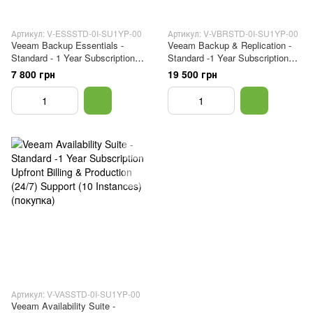
Артикул: V-ESSSTD-0I-SU1YP-00
Артикул: V-VBRSTD-0I-SU1YP-00
Veeam Backup Essentials -
Veeam Backup & Replication -
Standard - 1 Year Subscription
Standard -1 Year Subscription
Upfront Billing & Production
Upfront Billing & Production
7 800 грн
19 500 грн
(24/7) Support (5 Instances)
(24/7) Support (10 Instances)
(покупка)
(покупка)
Артикул: V-VASSTD-0I-SU1YP-00
Veeam Availability Suite -