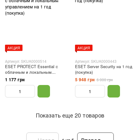
АКЦИЯ
АКЦИЯ
Артикул: SKUA0000514
Артикул: SKUA0000443
ESET PROTECT Essential с
ESET Server Security на 1 год
облачным и локальным
(покупка)
управлением на 1 год
1 177 грн
5 948 грн
6 000 грн
(покупка)
Показать еще 20 товаров
Назад
Вперед