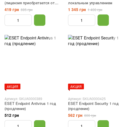
(лицензия приобретается от 2-
локальным управлением
х штук)
419 грн
1 345 грн
695 грн
1 400 грн
АКЦИЯ
АКЦИЯ
Артикул: SKUA0000389
Артикул: SKUA0000425
ESET Endpoint Antivirus 1 год
ESET Endpoint Security 1 год
(продление)
(продление)
512 грн
562 грн
600 грн