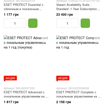
Артикул: SKUA0000514
Артикул: V-VASSTD-0I-SU1YP-00
ESET PROTECT Essential с
Veeam Availability Suite -
облачным и локальным
Standard -1 Year Subscription
управлением на 1 год
Upfront Billing & Production
1 177 грн
23 400 грн
(покупка)
(24/7) Support (10 Instances)
(покупка)
АКЦИЯ
АКЦИЯ
Артикул: SKUA0007545
Артикул: SKUA00008458
ESET PROTECT Advanced с
ESET PROTECT Complete с
локальным управлением на 1
локальным управлением на 1
год (покупка)
год
1 817 грн
2 158 грн