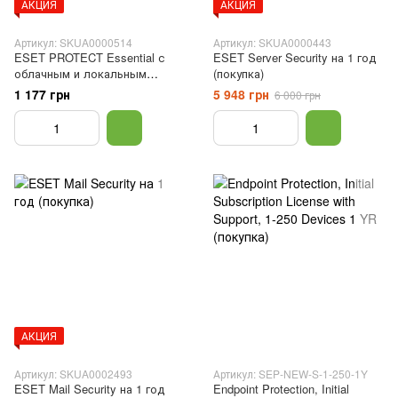
АКЦИЯ
АКЦИЯ
Артикул: SKUA0000514
Артикул: SKUA0000443
ESET PROTECT Essential с
ESET Server Security на 1 год
облачным и локальным
(покупка)
управлением на 1 год
1 177 грн
5 948 грн
6 000 грн
(покупка)
АКЦИЯ
Артикул: SKUA0002493
Артикул: SEP-NEW-S-1-250-1Y
ESET Mail Security на 1 год
Endpoint Protection, Initial