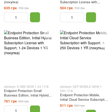
(покупка)
Subscription License with
Support, 1-250 Devices 1 YR
635 грн
504 грн
700 грн
700 грн
(покупка)
Артикул: S-SBE-NEW-1-24-1Y-B
Артикул: SEP-MOBILE-NEW-1-
Endpoint Protection Small
250-1Y-B
Endpoint Protection Mobile,
Business Edition, Initial Hybrid
Initial Cloud Service Subscription
Subscription License with
761 грн
900 грн
with Support, 1-250 Devices 1
Support, 1-24 Devices 1 YR
611 грн
800 грн
YR (покупка)
(покупка)