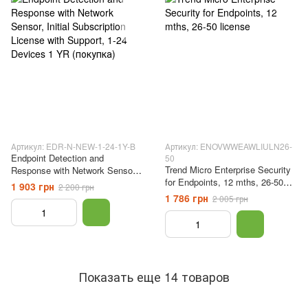
Артикул: EDR-N-NEW-1-24-1Y-B
Артикул: ENOVWWEAWLIULN26-
Endpoint Detection and
50
Trend Micro Enterprise Security
Response with Network Sensor,
for Endpoints, 12 mths, 26-50
Initial Subscription License with
1 903 грн
2 200 грн
license
Support, 1-24 Devices 1 YR
1 786 грн
2 005 грн
(покупка)
Показать еще 14 товаров