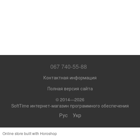
067 740-55-88
Контактная информация
Полная версия сайта
© 2014—2026
SoftTime интернет-магазин программного обеспечения
Рус
Укр
Online store built with Horoshop