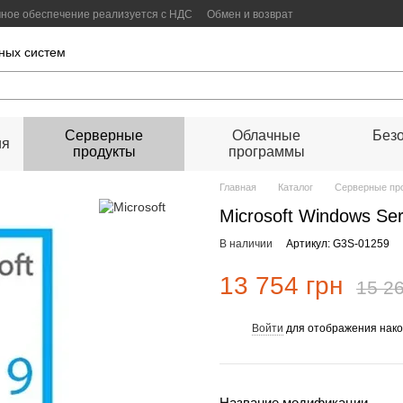
ммное обеспечение реализуется с НДС
Обмен и возврат
оговор публичной оферты
ных систем
Серверные
Облачные
Безо
ия
продукты
программы
Главная
Каталог
Серверные пр
Microsoft Windows Ser
В наличии
Артикул: G3S-01259
13 754 грн
15 26
Войти
для отображения нако
%
Название модификации