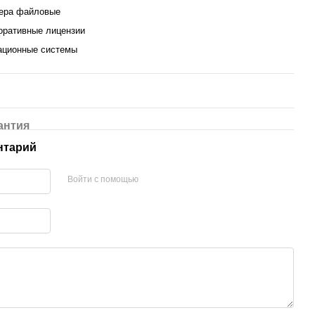
ера файловые
оративные лицензии
ационные системы
антия
нтарий
Войти с помощью