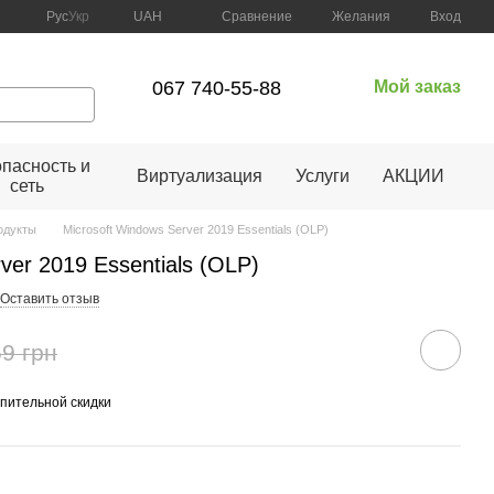
Сравнение
Рус
Укр
UAH
Желания
Вход
067 740-55-88
Мой заказ
пасность и
Виртуализация
Услуги
АКЦИИ
сеть
одукты
Microsoft Windows Server 2019 Essentials (OLP)
ver 2019 Essentials (OLP)
Оставить отзыв
9 грн
пительной скидки