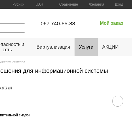
Сравнение
Рус
Укр
UAH
Желания
Вход
067 740-55-88
Мой заказ
пасность и
Виртуализация
Услуги
АКЦИИ
сеть
едрение решения
 решения для информационной системы
ь отзыв
пительной скидки