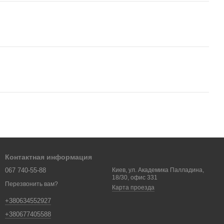
Контактная информация
067 740-55-88
Киев, ул. Академика Палладина,
18/30, офис 331
Перезвонить вам?
Карта проезда
+380634552927
+380677405588