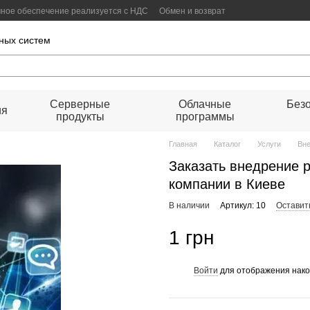
ммное обеспечение реализуется с НДС
Обмен и возврат
оговор публичной оферты
ных систем
Серверные
Облачные
Безо
ия
продукты
программы
Главная
Каталог
Услуги
Вн
Заказать внедрение
компании в Киеве
В наличии
Артикул: 10
Оставит
1 грн
Войти
для отображения нако
%