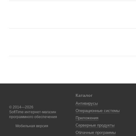
Каталог
Антивирусы
© 2014—2026
Операционные системы
SoftTime интернет-магазин
программного обеспечения
Приложения
Серверные продукты
Мобильная версия
Облачные программы