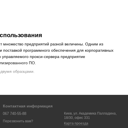
использования
ют множество предприятий разной величины. Одним из
 и поставкой программного обеспечения для корпоративных
ко управляемого прокси-сервера предприятие
ализированного ПО.
 двумя образцами.
ций:
Контактная информация
067 740-55-88
Киев, ул. Академика Палладина,
18/30, офис 331
Перезвонить вам?
Карта проезда