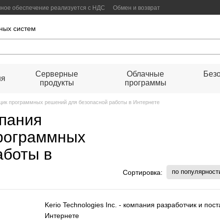
ммное обеспечение реализуется с НДС
Обмен и возврат
оговор публичной оферты
ных систем
Серверные
Облачные
Безо
ия
продукты
программы
тавщик программных решений для безопасной работы в Интернете
мпания
программных
аботы в
по популярност
Сортировка:
Kerio Technologies Inc. - компания разработчик и п
Интернете