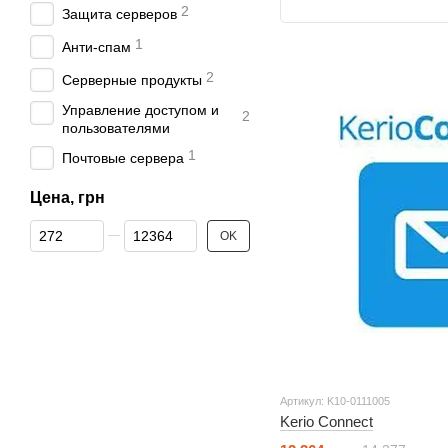
2
Защита серверов
1
Анти-спам
2
Серверные продукты
Управление доступом и
2
пользователями
1
Почтовые сервера
Цена, грн
От Цена, грн
До Цена, грн
OK
Артикул: K10-0111005
Kerio Connect