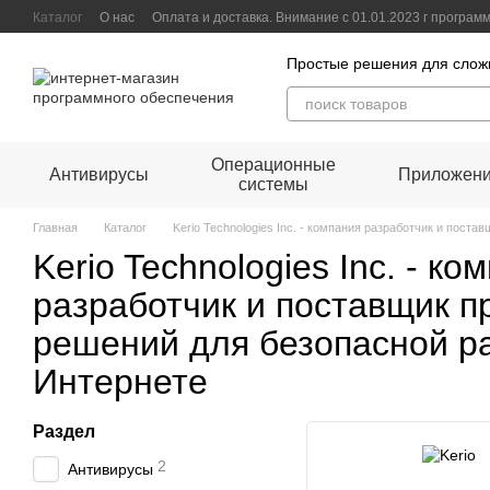
Перейти к основному контенту
Каталог
О нас
Оплата и доставка. Внимание с 01.01.2023 г програ
Контактная информация
Блог
Пользовательское соглашение
Д
Простые решения для слож
Операционные
Антивирусы
Приложен
системы
Главная
Каталог
Kerio Technologies Inc. - компания разработчик и пос
Kerio Technologies Inc. - ко
разработчик и поставщик 
решений для безопасной р
Интернете
Раздел
2
Антивирусы