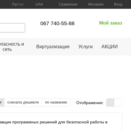
Сравнение
Рус
Укр
UAH
Желания
Вход
067 740-55-88
Мой заказ
пасность и
Виртуализация
Услуги
АКЦИИ
сеть
и
сначала дешевле
по названию
Отображение:
оставщик программных решений для безопасной работы в