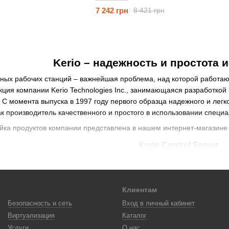
7 242 грн
8 421 грн
Kerio – надежность и простота 
ьных рабочих станций – важнейшая проблема, над которой работа
ция компании Kerio Technologies Inc., занимающаяся разработкой
 С момента выпуска в 1997 году первого образца надежного и лег
к производитель качественного и простого в использовании специ
йка продуктов компании представлена в нашем интернет-магазине
Kerio Control Server
плексное решение, которое сочетает в себе сразу несколько функ
Клиентам
Безопасность и сеть
Вход в личный кабинет
я и блокирования вторжений;
Виртуализация
Каталог
Услуги
О нас