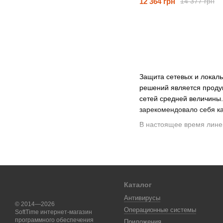
12 364 грн
14 377 грн
Защита сетевых и локал
решений является продук
сетей средней величины.
зарекомендовало себя ка
В настоящее время лине
Данное ПО – простое ком
Файрвол;
Каталог
Маршрутизатор;
Антивирусы
Механизм обнаружени
© 2014—2026
Операционные системы
SoftTime интернет-магазин
Фильтр;
программного обеспечения
Приложения