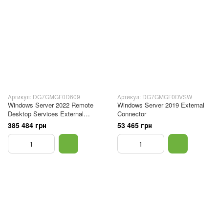
Артикул: DG7GMGF0D609
Артикул: DG7GMGF0DVSW
Windows Server 2022 Remote
Windows Server 2019 External
Desktop Services External
Connector
Connector
385 484 грн
53 465 грн