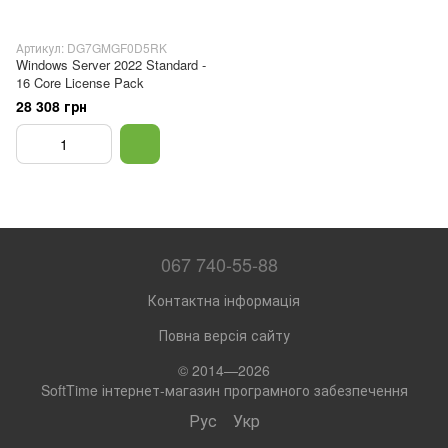
Артикул: DG7GMGF0D5RK
Windows Server 2022 Standard -
16 Core License Pack
28 308 грн
067 740-55-88
Контактна інформація
Повна версія сайту
© 2014—2026
SoftTime інтернет-магазин програмного забезпечення
Рус
Укр