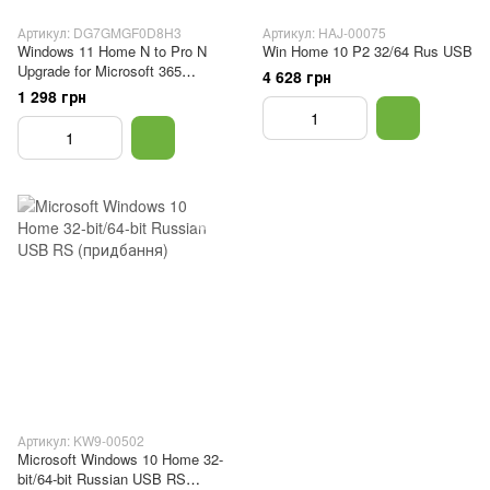
Артикул: DG7GMGF0D8H3
Артикул: HAJ-00075
Windows 11 Home N to Pro N
Win Home 10 P2 32/64 Rus USB
Upgrade for Microsoft 365
4 628 грн
Business
1 298 грн
Артикул: KW9-00502
Microsoft Windows 10 Home 32-
bit/64-bit Russian USB RS