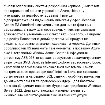
У новій операційній системі розробники корпорації Microsoft
постаралися об'єднати управління Azure, гібридну
інтеграцію та платформу додатків. І все це
підпорядковується підвищеним вимогам у сфері безпеки.
Версія ПЗ Standard є оптимальною для чисто фізичних
середовищ, а також для середовищ, у яких віртуалізація
здійснюється у мінімальних кількостях. Крім того, на відміну
від релізу Datacenter в даний програмний продукт не
входять програмно-визначені сховища та мережа. До інших
особливостей ПЗ належать такі моменти: Із порталом Azure
вже інтегрований Window Admin Center. Шифрування
алгоритму AES-256 тепер застосовується за замовчуванням
у протоколі SMB. Замість Internet Explorer застосовано Edge.
ZIP-файли автоматично стискаються системою. Також
підтримуються процесори серії Intel Ice Lake, що дозволяє
організовувати на сервері SQL-рішення, особливо вимогливі
до кількості пам'яті та процесорних ядер. І для багатьох
організацій єдиним варіантом буде саме придбання Windows
Server 2022. Ціна даної покупки, напевно, виявиться
нижчою, ніж масштабування вже наявної структури.