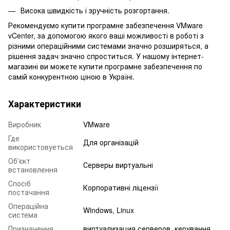
Висока швидкість і зручність розгортання.
Рекомендуємо купити програмне забезпечення VMware
vCenter, за допомогою якого ваші можливості в роботі з
різними операційними системами значно розширяться, а
рішення задач значно спроститься. У нашому інтернет-
магазині ви можете купити програмне забезпечення по
самій конкурентною ціною в Україні.
Характеристики
Виробник
VMware
Где
Для організацій
використовуеться
Об'єкт
Серверы виртуальні
встановлення
Спосіб
Корпоративні ліцензії
постачання
Операційна
Windows, Linux
система
Призначення
виртуализация серверов, керування