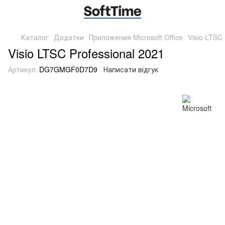
Каталог
Додатки
Приложения Microsoft Office
Visio LTSC 
Visio LTSC Professional 2021
Артикул:
DG7GMGF0D7D9
Написати відгук