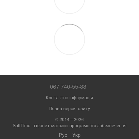
067 740-55-88
Контактна інформація
Повна версія сайту
© 2014—2026
SoftTime інтернет-магазин програмного забезпечення
Рус
Укр