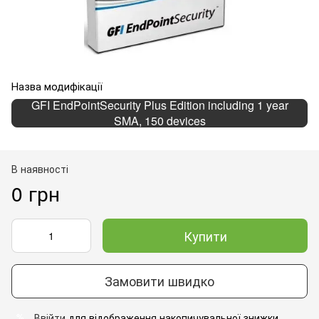
Назва модифікації
GFI EndPointSecurity Plus Edition including 1 year
SMA, 150 devices
В наявності
0 грн
Купити
Замовити швидко
Ввійти
для відображення накопичувальної знижки
%