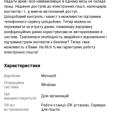
Надати архів і все найважливіше в одному місці не складе
праці. Надання доступів до електронних пошті, календарів,
контактів і т. д маючи автономний доступ.
Цілодобовий контроль і захист з можливістю підтримки
телефонного сервісу цілодобово. Тепер можна не
переживати за втрату даних, помилкову відправку
конфіденційних даних користувачам не авторизованих в
системі. Траплялася необхідність аварійного відновлення і
підтримка групи експертів з безпеки? Тепер така
можливість з Вами. На 99,9 % ми гарантуємо роботу
електронної пошти!
Характеристики
Виробник
Microsoft
Операційна
Windows
система
Где
Для організацій
використовуеться
Об'єкт
Робочі станції (ПК установ), Сервери
встановлення
для пошти