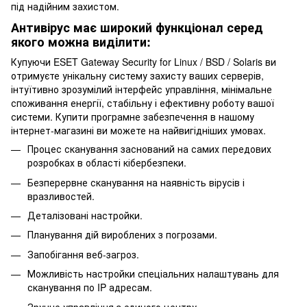
під надійним захистом.
Антивірус має широкий функціонал серед
якого можна виділити:
Купуючи ESET Gateway Security for Linux / BSD / Solaris ви
отримуєте унікальну систему захисту ваших серверів,
інтуїтивно зрозумілий інтерфейс управління, мінімальне
споживання енергії, стабільну і ефективну роботу вашої
системи. Купити програмне забезпечення в нашому
інтернет-магазині ви можете на найвигідніших умовах.
Процес сканування заснований на самих передових
розробках в області кібербезпеки.
Безперервне сканування на наявність вірусів і
вразливостей.
Деталізовані настройки.
Планування дій вироблених з погрозами.
Запобігання веб-загроз.
Можливість настройки спеціальних налаштувань для
сканування по IP адресам.
Зручне управління з єдиного центру.