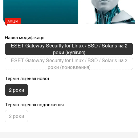
АКЦІЯ
Назва модифікації
ESET Gateway Security for Linux / BSD / Solaris на 2
роки (купівля)
ESET Gateway Security for Linux / BSD / Solaris на 2
роки (поновлення)
Термін ліцензії нової
2 роки
Термін ліцензії подовження
2 роки